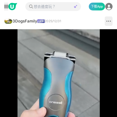
下載App
3DogsFamily
2025/12/31