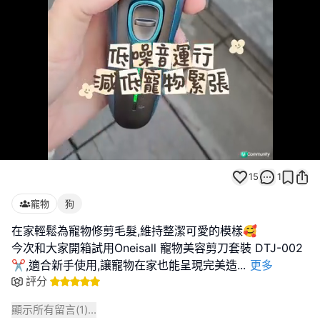
Loaded
:
Unmute
100.00%
15
1
寵物
狗
在家輕鬆為寵物修剪毛髮,維持整潔可愛的模樣🥰
今次和大家開箱試用Oneisall 寵物美容剪刀套裝 DTJ-002
✂️,適合新手使用,讓寵物在家也能呈現完美造
...
更多
評分
顯示所有留言(
1
)...