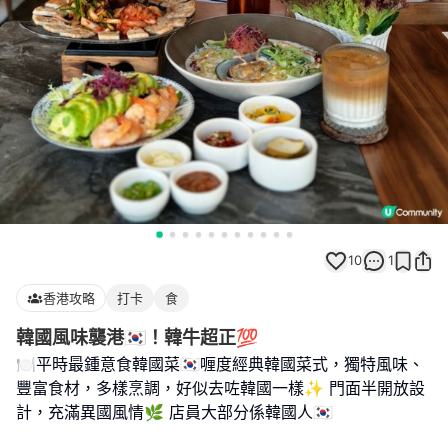
10
1
香港攻略
打卡
食
韓國風味襲港🇰🇷！韓牛超正💯
🍽️平時最鍾意食韓國菜🇰🇷喱度經典韓國菜式，獨特風味、
豐富食材，多樣烹調，好似去咗韓國一樣✨ 門面半開放設
計，充滿異國風情🌿 店員大部分係韓國人🇰🇷