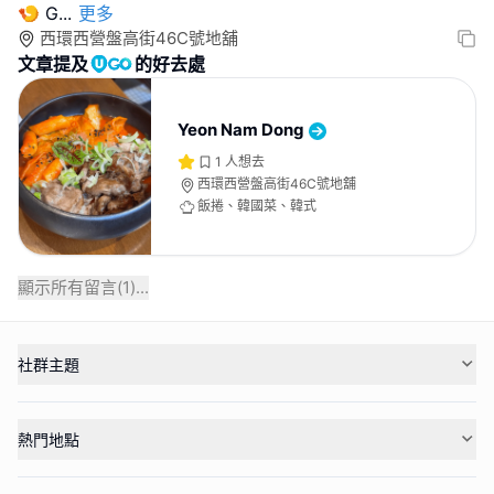
🍤 G
...
更多
西環西營盤高街46C號地舖
文章提及
的好去處
Yeon Nam Dong
1
人想去
西環西營盤高街46C號地舖
飯捲、韓國菜、韓式
顯示所有留言(
1
)...
社群主題
熱門地點