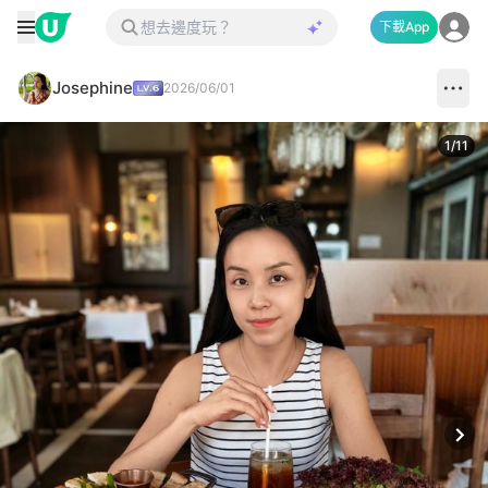
下載App
Josephine
2026/06/01
1
/
11
Next