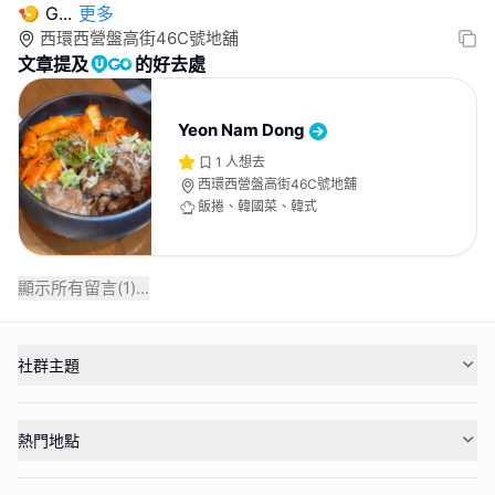
🍤 G
...
更多
西環西營盤高街46C號地舖
文章提及
的好去處
Yeon Nam Dong
1
人想去
西環西營盤高街46C號地舖
飯捲、韓國菜、韓式
顯示所有留言(
1
)...
社群主題
熱門地點