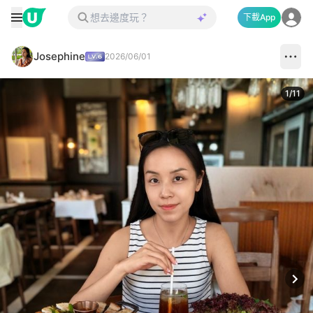
下載App
Josephine
2026/06/01
1
/
11
Next