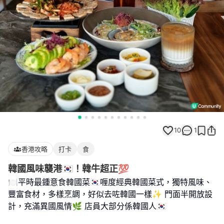
10
1
香港攻略
打卡
食
韓國風味襲港🇰🇷！韓牛超正💯
🍽️平時最鍾意食韓國菜🇰🇷喱度經典韓國菜式，獨特風味、
豐富食材，多樣烹調，好似去咗韓國一樣✨ 門面半開放設
計，充滿異國風情🌿 店員大部分係韓國人🇰🇷