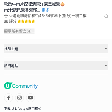
軟嫩牛肉片配埋清爽洋蔥黑椒醬🧅
肉汁澎湃,醬香濃郁
...
更多
香港銅鑼灣怡和街46-54號地下(部分)一樓二樓
評分
顯示所有留言(
4
)...
社群主題
熱門地點
下載 U Lifestyle應用程式