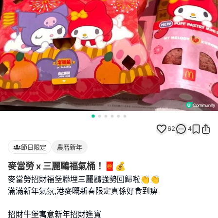
62
4
節日限定
農曆新年
麥當勞 x 三麗鷗福氣桶！🧧💰
麥當勞招財福堡聯埋三麗鷗強勢回歸啦👏👏
滿滿新年氣氛,港麥嘅新春限定真係好食到痹
招財牛堡寓意新年招財進寶