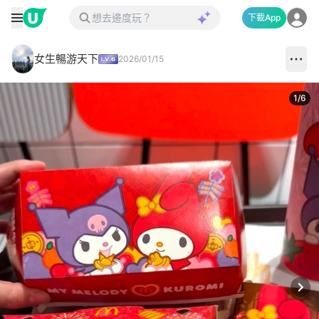
下載App
女生暢游天下
2026/01/15
1
/
6
Next