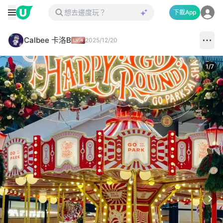
下載App
Calbee 卡洛B
2025/12/20
1
/
7
Next