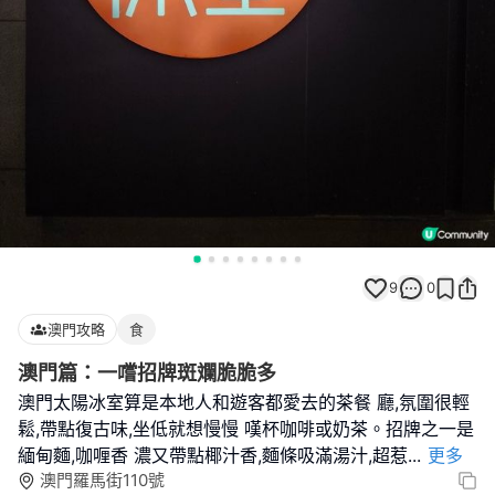
9
0
澳門攻略
食
澳門篇：一嚐招牌斑斕脆脆多
澳門太陽冰室算是本地人和遊客都愛去的茶餐 廳,氛圍很輕
鬆,帶點復古味,坐低就想慢慢 嘆杯咖啡或奶茶。招牌之一是
緬甸麵,咖喱香 濃又帶點椰汁香,麵條吸滿湯汁,超惹
...
更多
澳門羅馬街110號