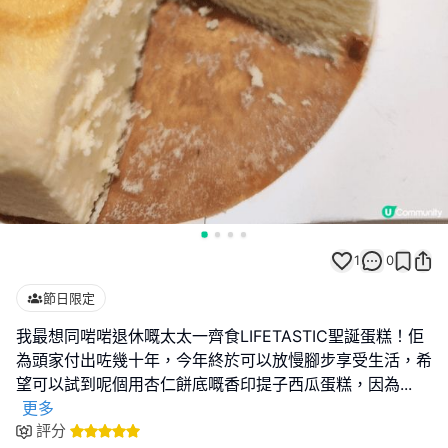
1
0
節日限定
我最想同啱啱退休嘅太太一齊食LIFETASTIC聖誕蛋糕！佢
為頭家付出咗幾十年，今年終於可以放慢腳步享受生活，希
望可以試到呢個用杏仁餅底嘅香印提子西瓜蛋糕，因為
...
更多
評分