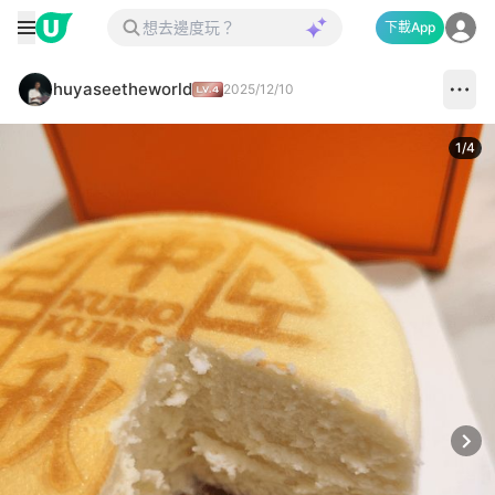
下載App
huyaseetheworld
2025/12/10
1
/
4
Next