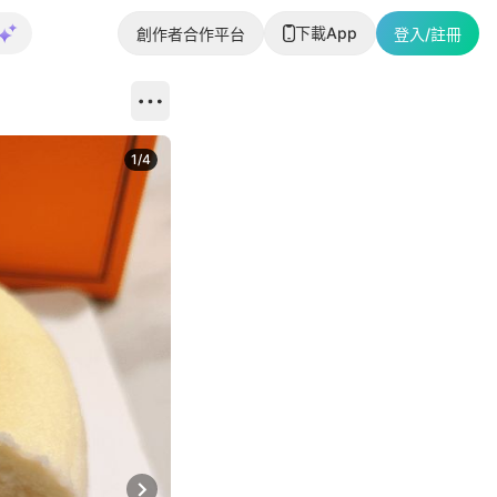
下載App
創作者合作平台
登入/註冊
1
/
4