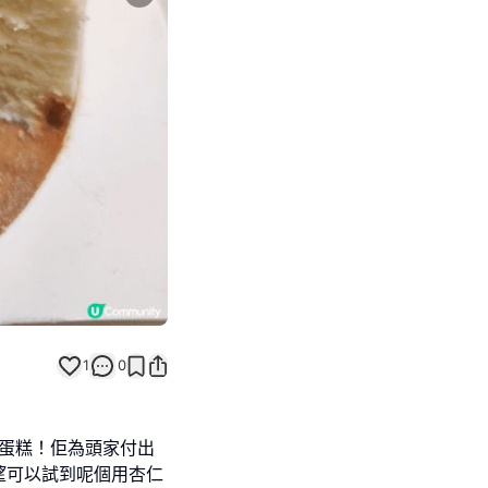
Next slide
1
0
聖誕蛋糕！佢為頭家付出
望可以試到呢個用杏仁