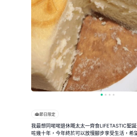
節日限定
我最想同啱啱退休嘅太太一齊食LIFETASTIC
咗幾十年，今年終於可以放慢腳步享受生活，希