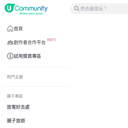
首頁
創作者合作平台
試用獎賞專區
熱門主題
親子專區
放電好去處
親子旅遊