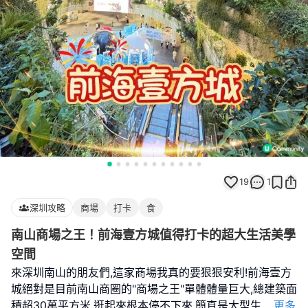
19
1
深圳攻略
商場
打卡
食
南山商場之王！前海壹方城值得打卡的超大生活美學
空間
來深圳南山的朋友們,這家商場我真的要狠狠安利!前海壹方
城絕對是目前南山商圈的"商場之王"單體體量巨大,總建築面
積超30萬平方米,逛起來根本停不下來,簡直是大型生
...
更多