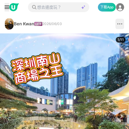
下載App
Ben Kwan
2026/06/03
1
/
11
Next