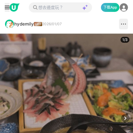
下載App
hydemily
2026/01/07
1
/
3
Next