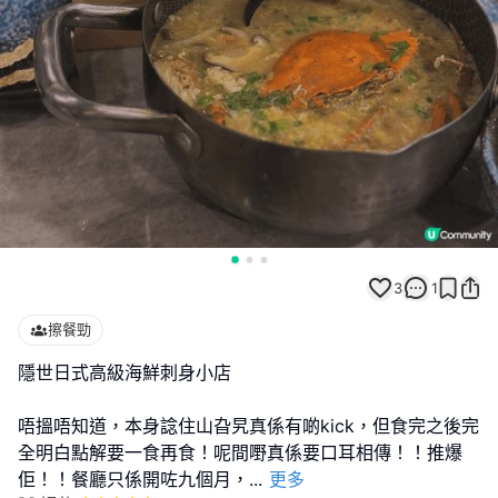
3
1
擦餐勁
隱世日式高級海鮮刺身小店
唔搵唔知道，本身諗住山旮旯真係有啲kick，但食完之後完
全明白點解要一食再食！呢間嘢真係要口耳相傳！！推爆
佢！！餐廳只係開咗九個月，
...
更多