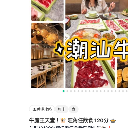
香港攻略
打卡
食
牛魔王天堂！🐮 旺角任飲食 120分 🍲