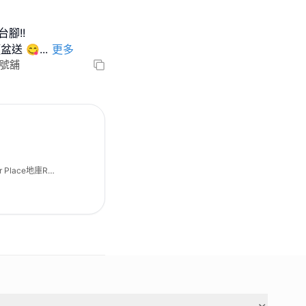
台腳!!
盆送 😋
...
更多
R1號舖
r Place地庫R1