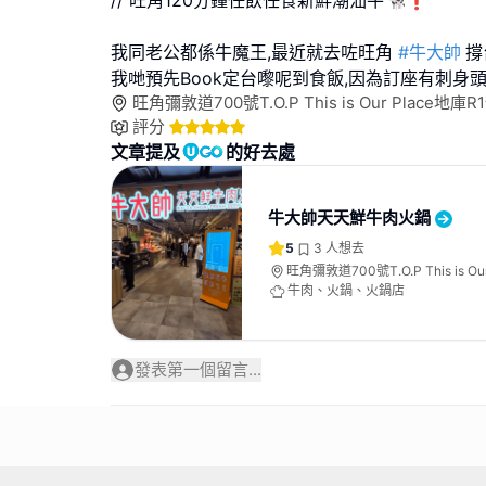
// 旺角120分鐘任飲任食新鮮潮汕牛🐄❗
我同老公都係牛魔王,最近就去咗旺角
#牛大帥
撐
我哋預先Book定台嚟呢到食飯,因為訂座有刺身頭
旺角彌敦道700號T.O.P This is Our Place地庫
評分
文章提及
的好去處
牛大帥天天鮮牛肉火鍋
5
3
人想去
旺角彌敦道700號T.O.P This is Ou
號舖
牛肉、火鍋、火鍋店
發表第一個留言...