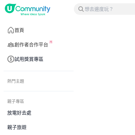
首頁
創作者合作平台
試用獎賞專區
熱門主題
親子專區
放電好去處
親子旅遊