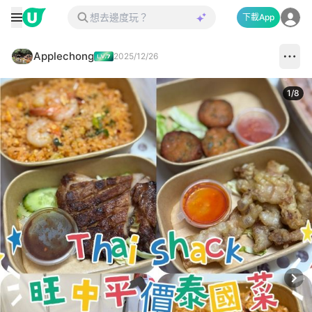
下載App
Applechong
2025/12/26
1
/
8
Next