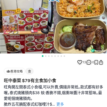
13
0
香港攻略
食
旺中泰菜 $79有主食加小食
旺角開左間泰式小食檔,可以外賣,價錢非常抵｡款式都有好多
喔｡泰式燒豬頸肉$38 蚊:香脆不錯,烟熏味醬汁非常惹味｡最
愛呢個燒豬頸肉｡
脆炸五花腩配泰式紅咖哩汁$
...
更多