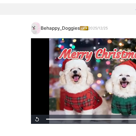
Behappy_Doggies
2025/12/25
Loaded
:
Replay
100.00%