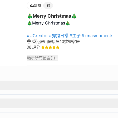
寵物
狗
🎄Merry Christmas🎄
🎄Merry Christmas🎄
#UCreator
#狗狗日常
#主子
#xmasmoments
香港屏山屏康里10號樂家居
評分
顯示所有留言(
1
)...