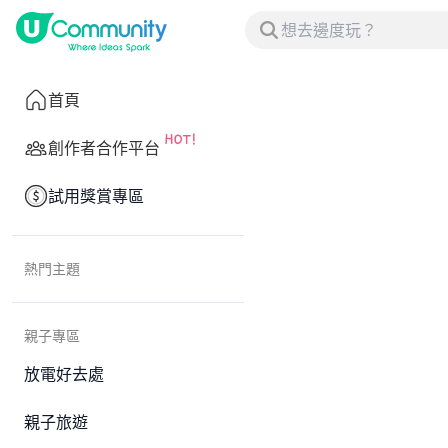
首頁
創作者合作平台
試用獎賞專區
熱門主題
親子專區
放電好去處
親子旅遊