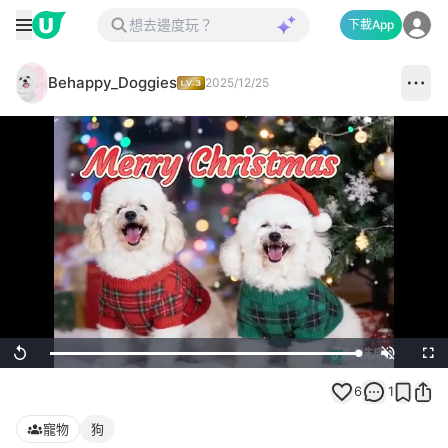
下載App
Behappy_Doggies
2025/12/25
Loaded
:
Replay
Unmute
Full
100.00%
6
1
寵物
狗