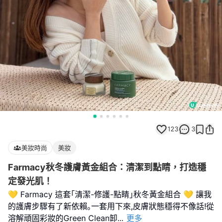
123
3
美妝時尚
美妝
Farmacy秋冬護膚黃金組合：清潔到點睛，打造穩
定發光肌！
💛 Farmacy 這套｢清潔-修護-點睛｣秋冬黃金組合 💛 讓我
的護膚步驟有了新依賴｡一套用下來,皮膚狀態穩得不像話!從
溶解頑固彩妝的Green Clean卸
...
更多