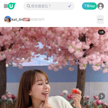
下載App
kat_lin
2025/12/11
1
/
6
Next