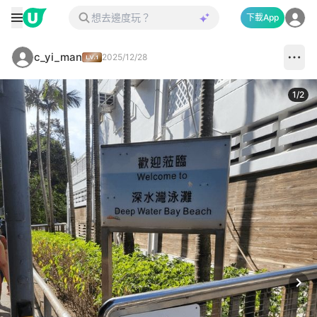
下載App
c_yi_man
2025/12/28
1
/
2
Next