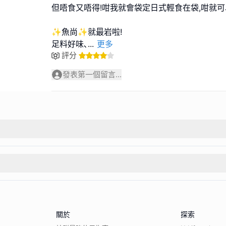
但唔食又唔得!咁我就會袋定日式輕食在袋,咁就可
✨魚尚✨就最岩啦!
足料好味､
...
更多
評分
發表第一個留言...
關於
探索