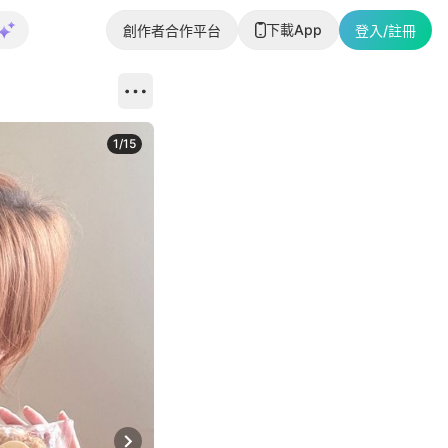
下載App
創作者合作平台
登入/註冊
1
/
15