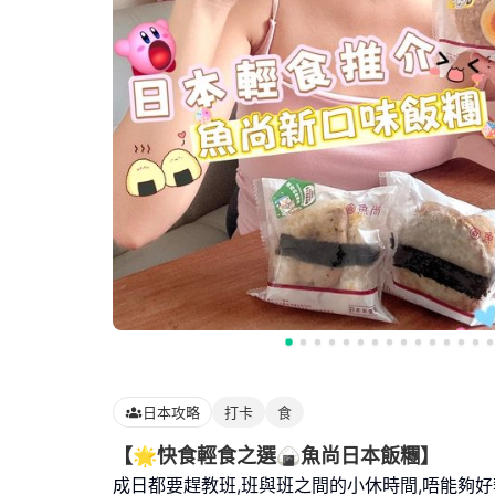
日本攻略
打卡
食
【🌟快食輕食之選🍙魚尚日本飯糰】
成日都要趕教班,班與班之間的小休時間,唔能夠好