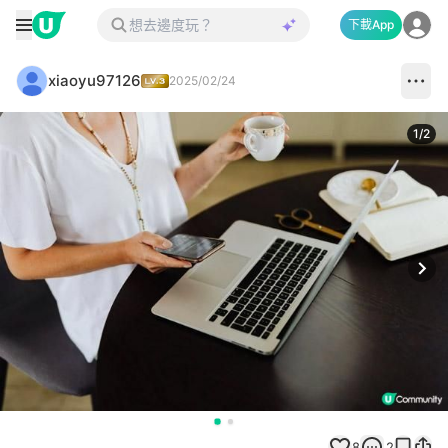
下載App
xiaoyu97126
2025/02/24
1
/
2
Next
8
2