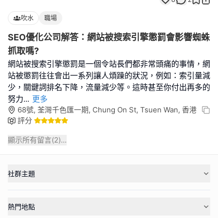
吹水
職場
SEO優化公司解答：網站被搜索引擎懲罰會影響蜘蛛
抓取嗎?
網站被搜索引擎懲罰是一個令站長們都非常頭痛的事情，網
站被懲罰往往會出一系列讓人煩躁的狀況，例如：索引量減
少，關鍵詞排名下降，流量減少等。這時甚至你付出再多的
努力
...
更多
68號, 荃灣千色匯一期, Chung On St, Tsuen Wan, 香港
評分
顯示所有留言(
2
)...
社群主題
熱門地點