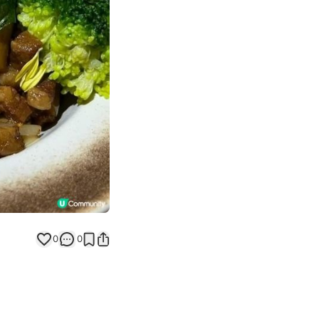
Next slide
0
0