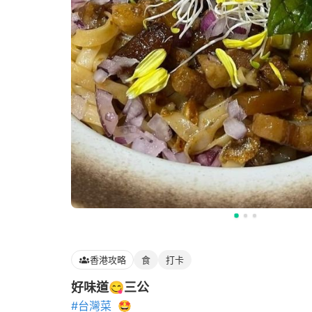
香港攻略
食
打卡
好味道😋三公
#台灣菜
🤩