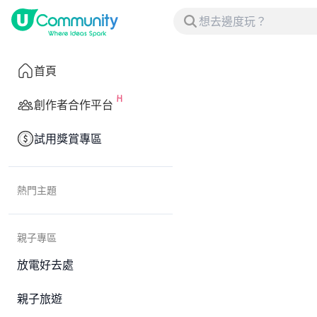
首頁
創作者合作平台
試用獎賞專區
熱門主題
親子專區
放電好去處
親子旅遊