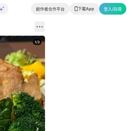
下載App
創作者合作平台
登入/註冊
1
/
3