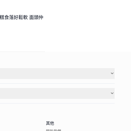
蛋糕食落好鬆軟 面頭仲
其他
關於我們