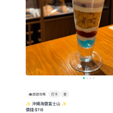
旅遊攻略
打卡
食
✨ 沖繩海鹽富士山 ✨
價錢:$118