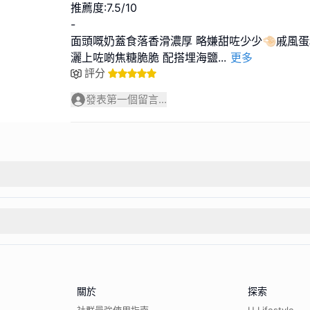
推薦度:7.5/10
-
面頭嘅奶蓋食落香滑濃厚 略嫌甜咗少少🤏🏻戚風
灑上咗啲焦糖脆脆 配搭埋海鹽
...
更多
評分
發表第一個留言...
關於
探索
社群最強使用指南
U Lifestyle