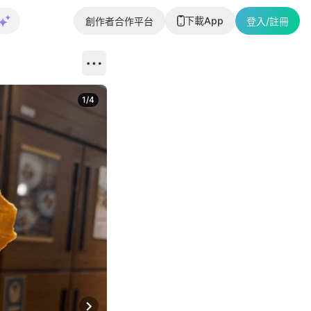
下載App
創作者合作平台
登入/註冊
1
/
4