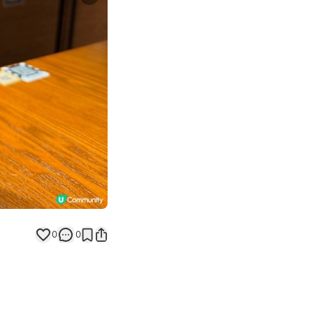
Next slide
0
0