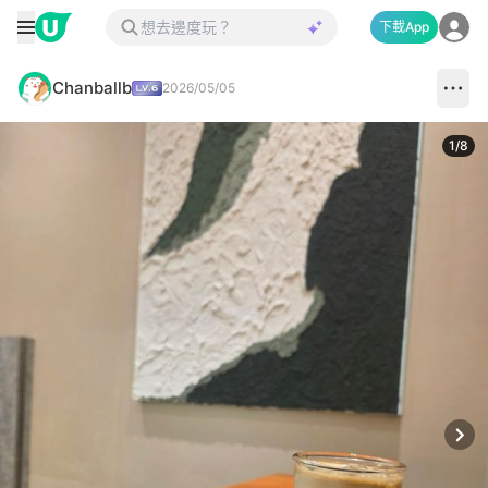
下載App
Chanballb
2026/05/05
1
/
8
Next