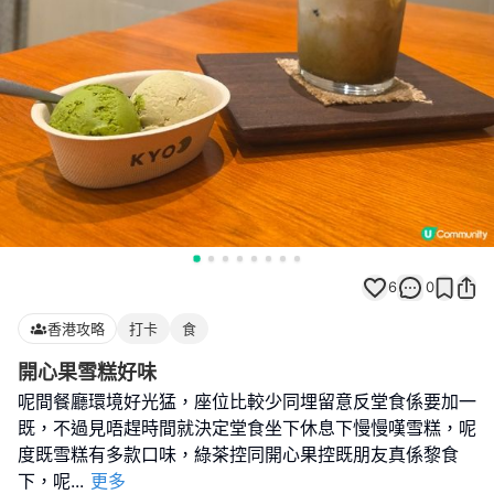
6
0
香港攻略
打卡
食
開心果雪糕好味
呢間餐廳環境好光猛，座位比較少同埋留意反堂食係要加一
既，不過見唔趕時間就決定堂食坐下休息下慢慢嘆雪糕，呢
度既雪糕有多款口味，綠茶控同開心果控既朋友真係黎食
下，呢
...
更多