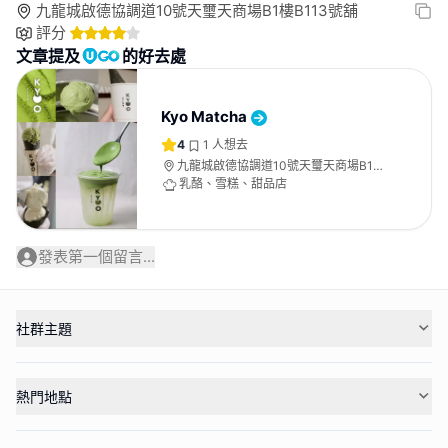
九龍城啟德協調道10號天璽天商場B1樓B113號舖
評分
文章提及
的好去處
Kyo Matcha
4
1
人想去
九龍城啟德協調道10號天璽天商場B1樓
B113號舖
乳酪、雪糕、甜品店
發表第一個留言...
社群主題
熱門地點