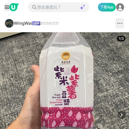
下載App
WingWai
2025/02/21
1
/
3
Next