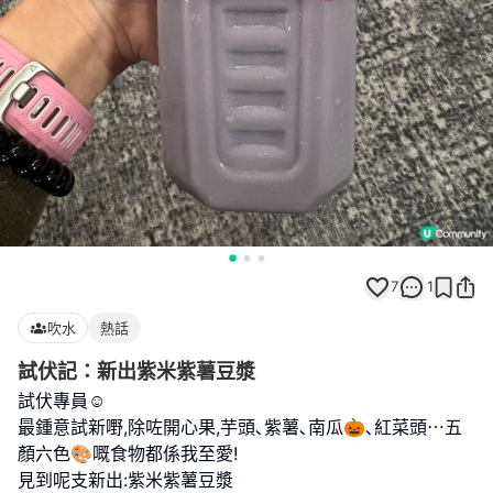
7
1
吹水
熱話
試伏記：新出紫米紫薯豆漿
試伏專員☺️
最鍾意試新嘢,除咗開心果,芋頭､紫薯､南瓜🎃､紅菜頭⋯五
顏六色🎨嘅食物都係我至愛!
見到呢支新出:紫米紫薯豆漿