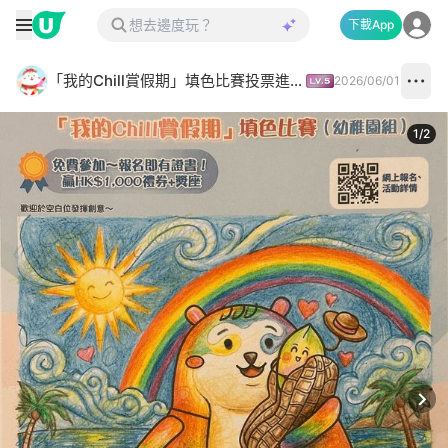
下載App
「我的Chill賞假期」填色比賽投票進行中✅
2026/06/01
1
/
2
Next