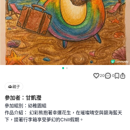
20
0
親子
參加者：甘凱瀅
參加組別：幼稚園組
作品介紹： 幻彩熊抱著幸運花生，在璀璨晴空與碧海藍天
下，提著行李箱享受夢幻的Chill假期。