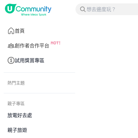
首頁
創作者合作平台
試用獎賞專區
熱門主題
親子專區
放電好去處
親子旅遊