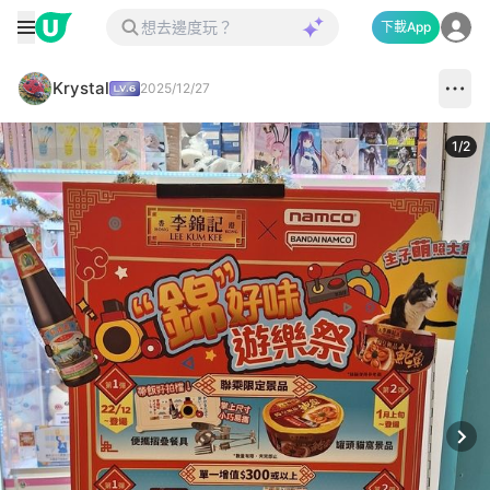
下載App
Krystal
2025/12/27
1
/
2
Next