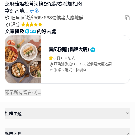
芝麻菇姫松茸河粉配招牌春卷加札肉
拿到香噴
...
更多
旺角彌敦道566-568號僑建大廈地舖
評分
文章提及
的好去處
南記粉麵 (僑建大廈)
5
6
人想去
旺角彌敦道566-568號僑建大廈地舖
米線、港式、快餐店
顯示所有留言(
2
)...
社群主題
熱門地點