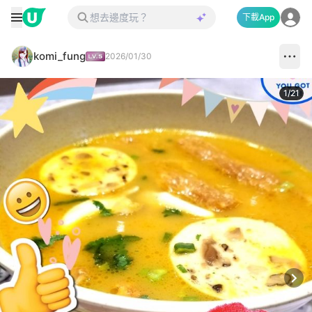
下載App
komi_fung
2026/01/30
1
/
21
Next