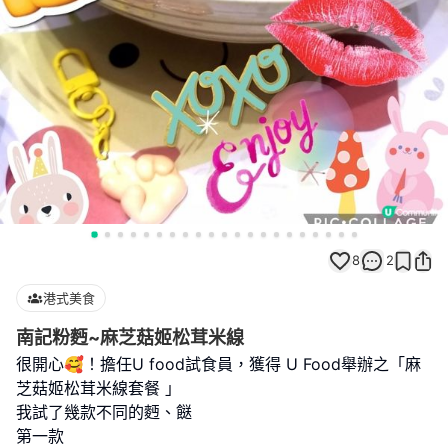
8
2
港式美食
南記粉麪~麻芝菇姬松茸米線
很開心🥰！擔任U food試食員，獲得 U Food舉辦之「麻
芝菇姬松茸米線套餐 」
我試了幾款不同的麪、餸
第一款