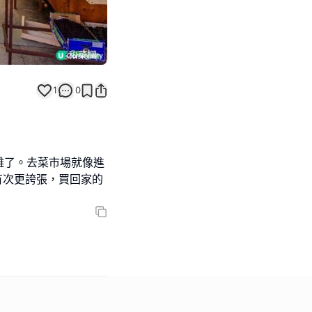
1
0
難了。去菜市場就像進
有次更誇張，買回家的