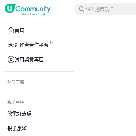
首頁
創作者合作平台
試用獎賞專區
熱門主題
親子專區
放電好去處
親子旅遊