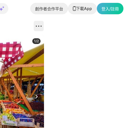
下載App
創作者合作平台
登入/註冊
1
/
2
即睇更多社
Next slide
返回帖文