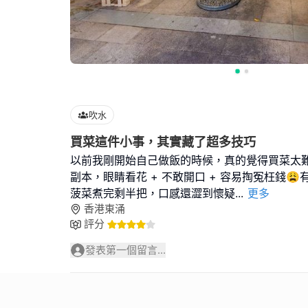
吹水
買菜這件小事，其實藏了超多技巧
以前我剛開始自己做飯的時候，真的覺得買菜太
副本，眼睛看花 + 不敢開口 + 容易掏冤枉錢
菠菜煮完剩半把，口感還澀到懷疑
...
更多
香港東涌
評分
發表第一個留言...