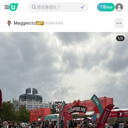
下載App
Maggiectc
2026/04/08
1
/
3
Next