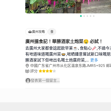
廣州攻略
食
廣州搵食記！華勝酒家土炮菜🤤 必試！
去廣州大家都會諗起飲早茶☕､食點心🥢,不過
有地道味道嘅廣州菜🍲,啱晒鍾意嘗試新口味嘅朋
勝酒家試下佢哋出名嘅土炮廣府菜,
...
更多
中國广东省广州市从化区温泉东路JMR5+925 邮政编
評分
發表第一個留言...