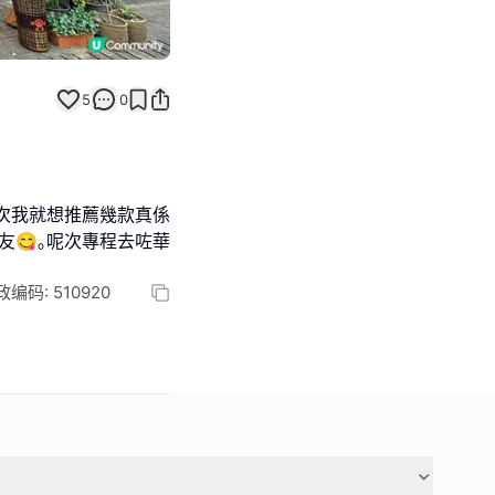
5
0
今次我就想推薦幾款真係
友😋｡呢次專程去咗華
码: 510920