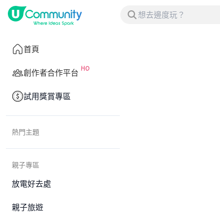
首頁
創作者合作平台
試用獎賞專區
熱門主題
親子專區
放電好去處
親子旅遊