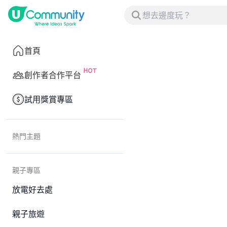
首頁
創作者合作平台
試用獎賞專區
熱門主題
親子專區
放電好去處
親子旅遊