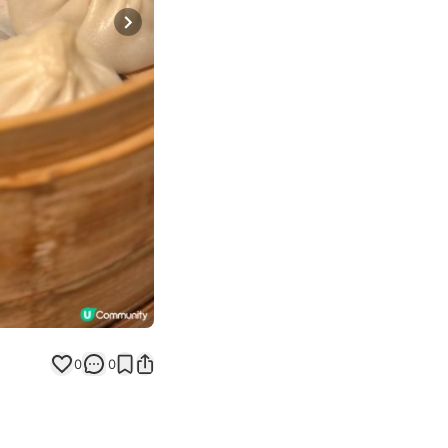
Next slide
0
0