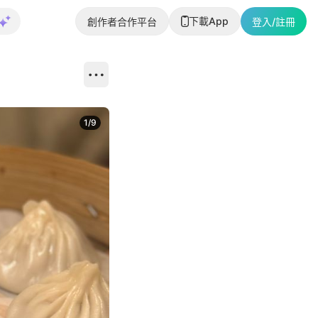
下載App
創作者合作平台
登入/註冊
1
/
9