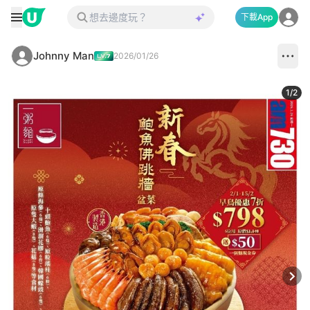
下載App
Johnny Man
2026/01/26
1
/
2
Next