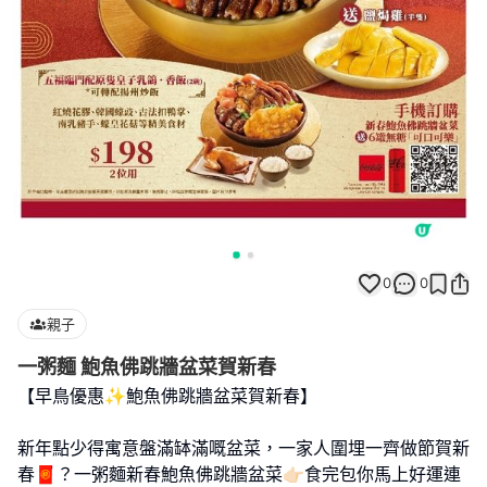
0
0
親子
一粥麵 鮑魚佛跳牆盆菜賀新春
【早鳥優惠✨鮑魚佛跳牆盆菜賀新春】
新年點少得寓意盤滿缽滿嘅盆菜，一家人圍埋一齊做節賀新
春🧧？一粥麵新春鮑魚佛跳牆盆菜👉🏻食完包你馬上好運連