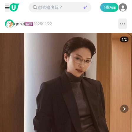
下載App
gorei
2025/11/22
1
/
2
Next