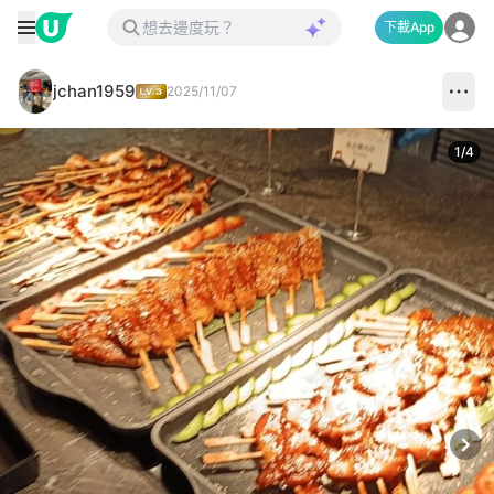
下載App
jchan1959
2025/11/07
1
/
4
Next