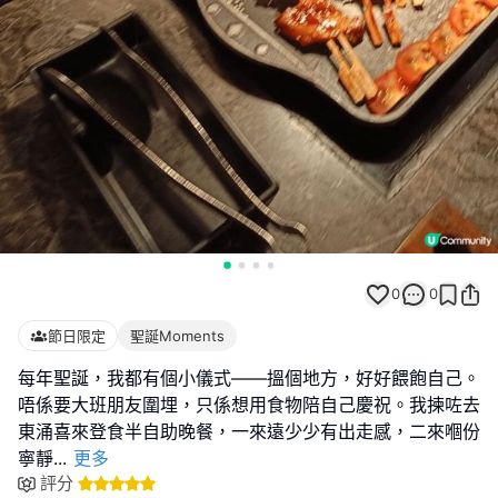
0
0
節日限定
聖誕Moments
每年聖誕，我都有個小儀式——搵個地方，好好餵飽自己。
唔係要大班朋友圍埋，只係想用食物陪自己慶祝。我揀咗去
東涌喜來登食半自助晚餐，一來遠少少有出走感，二來嗰份
寧靜
...
更多
評分