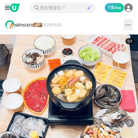
下載App
skhsizto
2025/12/25
1
/
2
Next