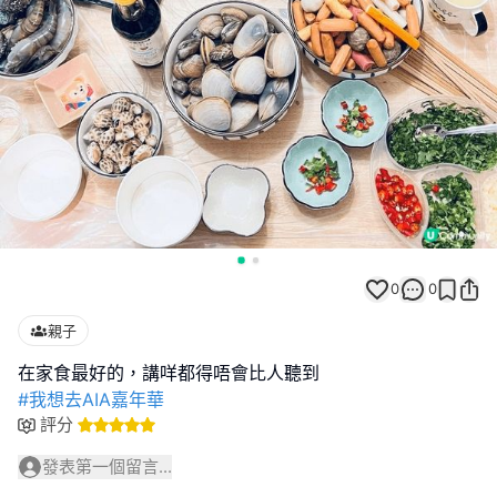
0
0
親子
#我想去AIA嘉年華
評分
發表第一個留言...