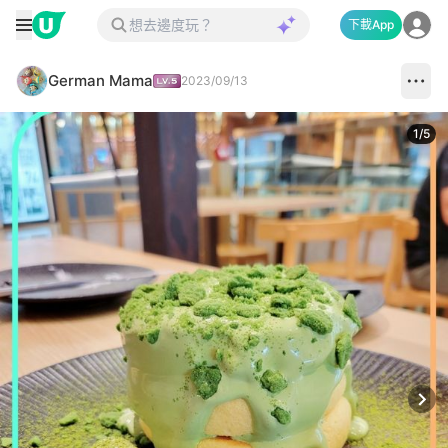
下載App
German Mama
2023/09/13
1
/
5
Next