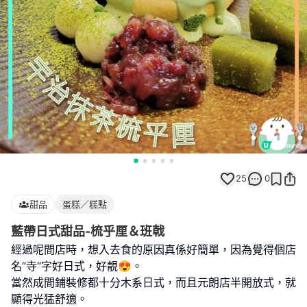
25
0
甜品
蛋糕／糕點
藍帶日式甜品-梳乎厘＆班戟
經過呢間店時，想入去食的原因真係好簡單，因為覺得個店
名“寺“字好日式，好靚😍。
當然成間鋪裝修都十分木系日式，而且元朗店半開放式，就
顯得光猛舒適。