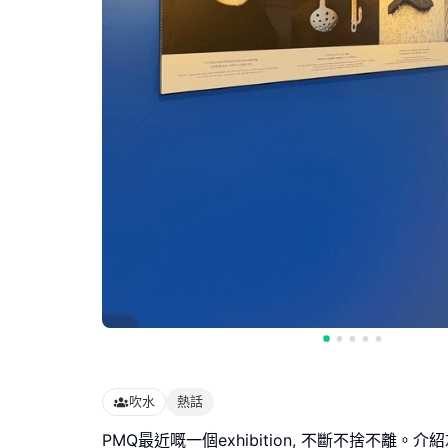
吹水
熱話
PMQ最近嘅一個exhibition, 不斷不捨不離