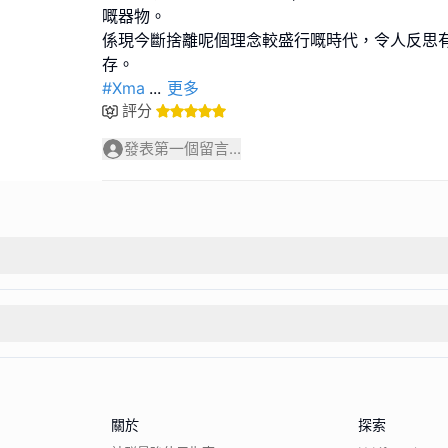
嘅器物。
係現今斷捨離呢個理念較盛行嘅時代，令人反思
#Xma
...
更多
評分
發表第一個留言...
關於
探索