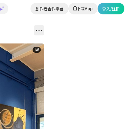
下載App
創作者合作平台
登入/註冊
1
/
5