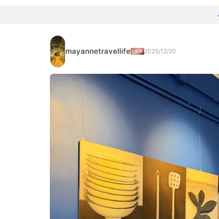
mayannetravellife
2025/12/20