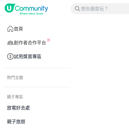
首頁
創作者合作平台
試用獎賞專區
熱門主題
親子專區
放電好去處
親子旅遊