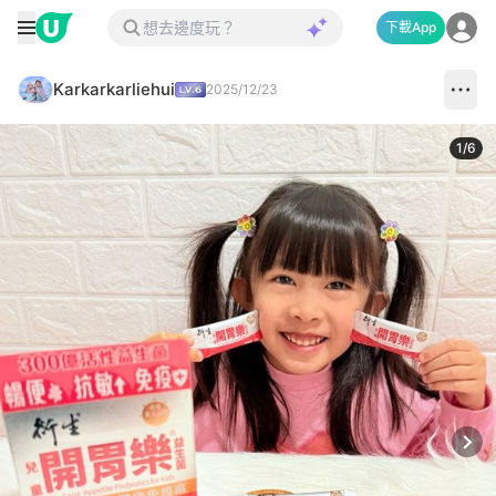
下載App
Karkarkarliehui
2025/12/23
1
/
6
Next