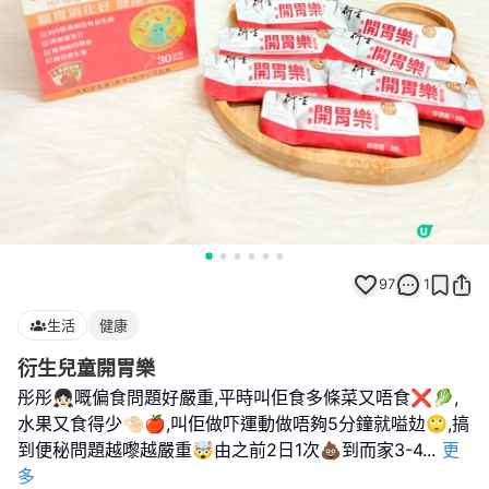
97
1
生活
健康
衍生兒童開胃樂
彤彤👧🏻嘅偏食問題好嚴重,平時叫佢食多條菜又唔食❌🥬,
水果又食得少🤏🏻🍎,叫佢做吓運動做唔夠5分鐘就嗌攰🙄,搞
到便秘問題越嚟越嚴重🤯由之前2日1次💩到而家3-4
...
更
多