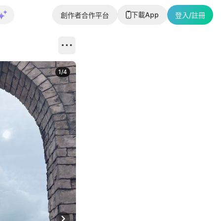
下載App
創作者合作平台
登入/註冊
1
/
4