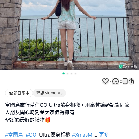
2
0
節日限定
聖誕Moments
富國島旅行帶住GO Ultra隨身相機，用高質鏡頭記錄同家
人朋友開心時刻♥大家值得擁有
聖誕節最好的禮物🎁
#富國島
#GO
Ultra隨身相機
#XmasM
...
更多