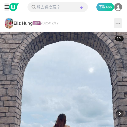
下載App
Eliz Hung
2025/12/12
1
/
4
Next