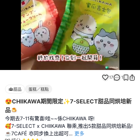
Loaded
:
Unmute
100.00%
17
1
甜品
蛋糕／糕點
😍CHIIKAWA期間限定✨7-SELECT甜品同烘培新
品🍮
今期去7-11有驚喜!哇~~係CHIIKAWA 呀!
🥰7-SELECT x CHIIKAWA 聯乘,推出5款甜品同烘焙新品!
☕️7CAFÉ 亦同步換上出超可
...
更多