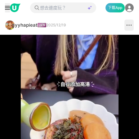
下載App
yyhapieat
2025/12/19