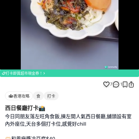
Loaded
:
Unmute
100.00%
打卡即賞超市現金券！
7
1
香港攻略
食
打卡
西日餐廳打卡📸
今日同朋友落左旺角食飯,揀左間人氣西日餐廳,舖頭設有室
內外座位,天台多個打卡位,感覺好chill
🫶🏻和風麻醬冷豆腐$40