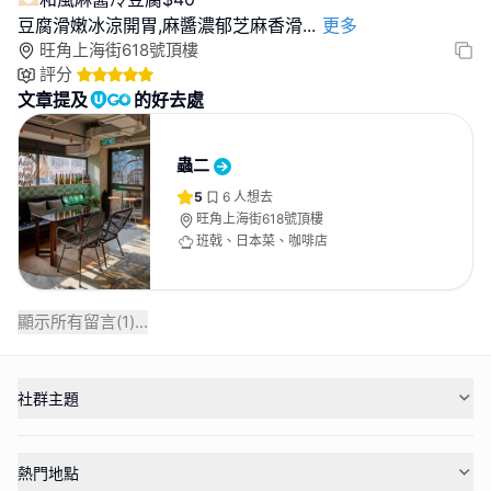
豆腐滑嫩冰涼開胃,麻醬濃郁芝麻香滑
...
更多
旺角上海街618號頂樓
評分
文章提及
的好去處
蟲二
5
6
人想去
旺角上海街618號頂樓
班戟、日本菜、咖啡店
顯示所有留言(
1
)...
社群主題
熱門地點