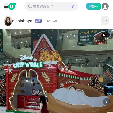
下載App
nicolabbyan
2025/12/30
1
/
12
Next