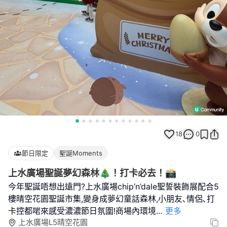
18
0
節日限定
聖誕Moments
上水廣場聖誕夢幻森林🎄！打卡必去！📸
今年聖誕唔想出遠門?上水廣場chip’n’dale聖誓裝飾展配合5
樓晴空花園聖誕市集,變身成夢幻童話森林,小朋友､情侶､打
卡控都啱來感受濃濃節日氛圍!商場內環境
...
更多
上水廣場L5晴空花園