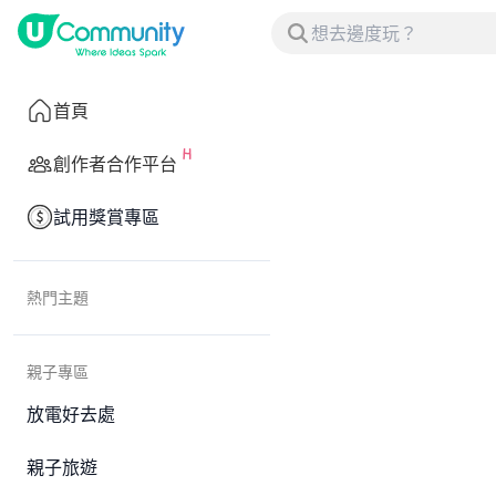
首頁
創作者合作平台
試用獎賞專區
熱門主題
親子專區
放電好去處
親子旅遊