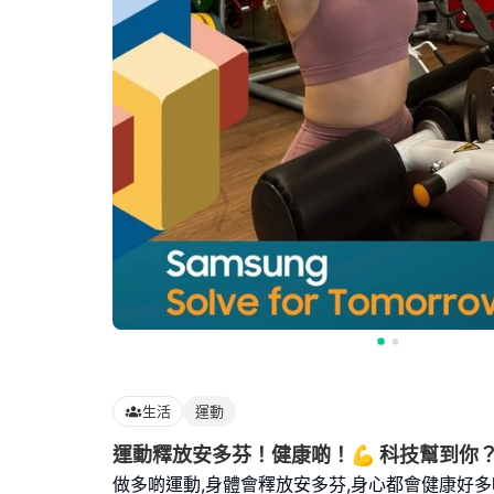
生活
運動
運動釋放安多芬！健康啲！💪 科技幫到你？
做多啲運動,⾝體會釋放安多芬,⾝⼼都會健康好多㗎｡