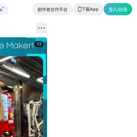
下載App
創作者合作平台
登入/註冊
1
/
2
即睇更多社