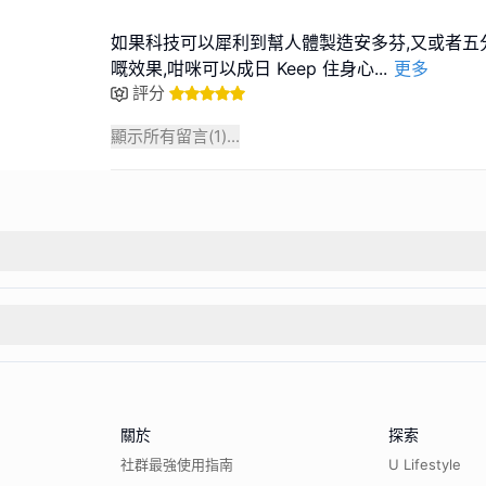
如果科技可以犀利到幫⼈體製造安多芬,⼜或者五
嘅效果,咁咪可以成⽇ Keep 住⾝⼼
...
更多
評分
顯示所有留言(
1
)...
關於
探索
社群最強使用指南
U Lifestyle