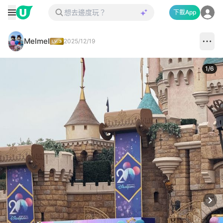
下載App
Melmel
2025/12/19
1
/
6
Next