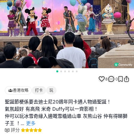
8
0
香港攻略
打卡
玩
聖誕節梗係要去迪士尼20週年同卡通人物過聖誕！
氣氛超好 有高飛 米奇 Duffy可以一齊影相！
仲可以玩冰雪奇緣入邊嘅雪橇過山車 灰熊山谷 仲有得睇獅
子王 ！
...
更多
評分