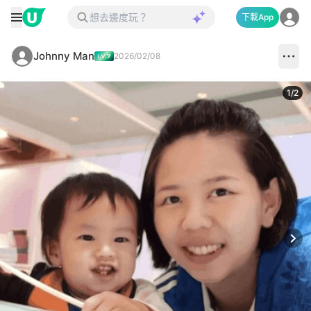
下載App
Johnny Man
2026/02/08
1
/
2
Next