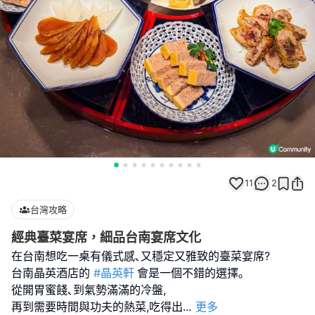
11
2
台灣攻略
經典臺菜宴席，細品台南宴席文化
在台南想吃一桌有儀式感､又穩定又雅致的臺菜宴席?
台南晶英酒店的
#晶英軒
會是一個不錯的選擇｡
從開胃蜜餞､到氣勢滿滿的冷盤,
再到需要時間與功夫的熱菜,吃得出
...
更多