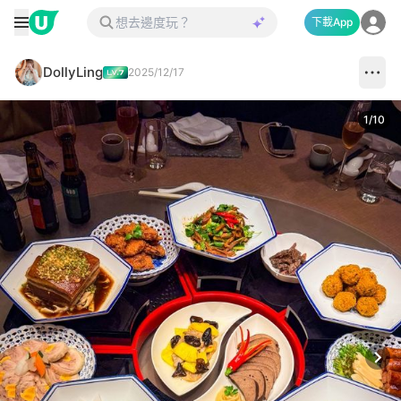
下載App
DollyLing
2025/12/17
1
/
10
Next