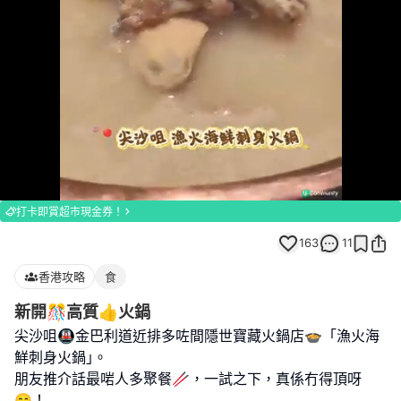
Loaded
:
Unmute
100.00%
打卡即賞超市現金券！
163
11
香港攻略
食
新開🎊高質👍火鍋
尖沙咀🚇金巴利道近排多咗間隱世寶藏火鍋店🍲「漁火海
鮮刺身火鍋｣。
朋友推介話最啱人多聚餐🥢，一試之下，真係冇得頂呀
😋！