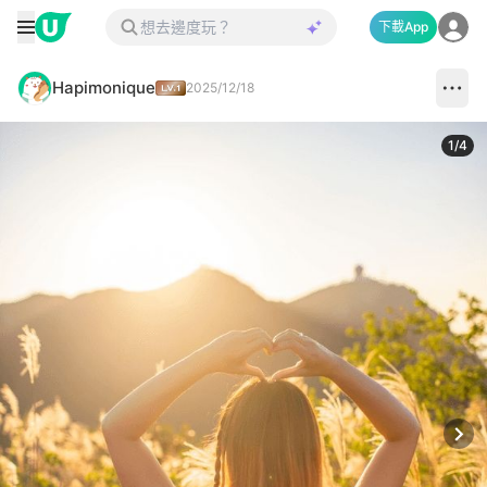
下載App
Hapimonique
2025/12/18
1
/
4
Next