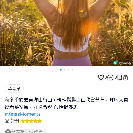
0
0
親子
秋冬季節去東洋山行山，輕輕鬆鬆上山欣賞芒草，呼呼大自
#XmasMoments
評分
發表第一個留言...