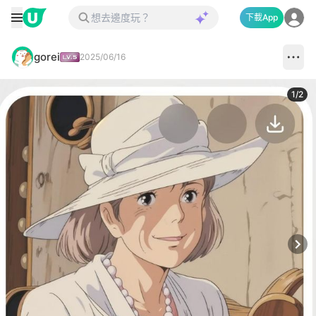
下載App
gorei
2025/06/16
1
/
2
Next