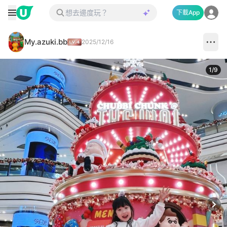
下載App
My.azuki.bb
2025/12/16
1
/
9
Next