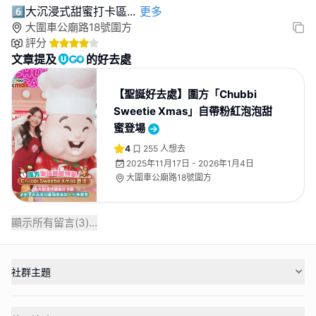
6️⃣大沉浸式甜蜜打卡區
...
更多
大圍車公廟路18號圍方
評分
文章提及
的好去處
【聖誕好去處】圍方「Chubbi
Sweetie Xmas」自帶粉紅泡泡甜
蜜登場
4
255
人想去
2025年11月17日 - 2026年1月4日
大圍車公廟路18號圍方
顯示所有留言(
3
)...
社群主題