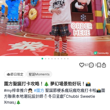
67
3
節日限定
聖誕Moments
圍方聖誕打卡攻略！🎄 夢幻場景勁好玩！📸
#my梓幸推介👧🏻
#圍方
聖誕節梗系瘋玩瘋吃瘋打卡啦📸圍
方聯乘本地潮玩設計師☃️冬日呈獻｢Chubbi Sweetie
Xmas｣🎄